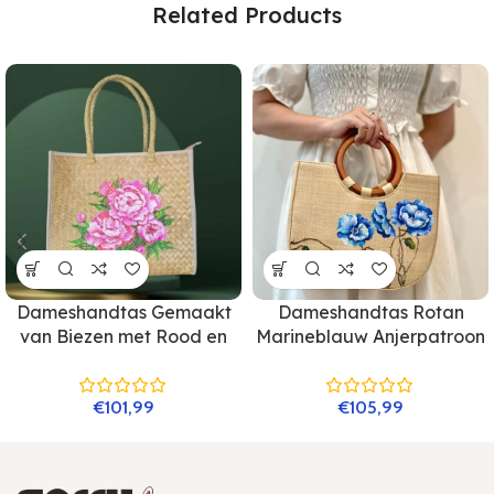
Related Products
Dameshandtas Gemaakt
Dameshandtas Rotan
van Biezen met Rood en
Marineblauw Anjerpatroon
Roze Anjerpatroon
– Ronde Handgreep
€
101,99
€
105,99