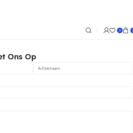
0
et Ons Op