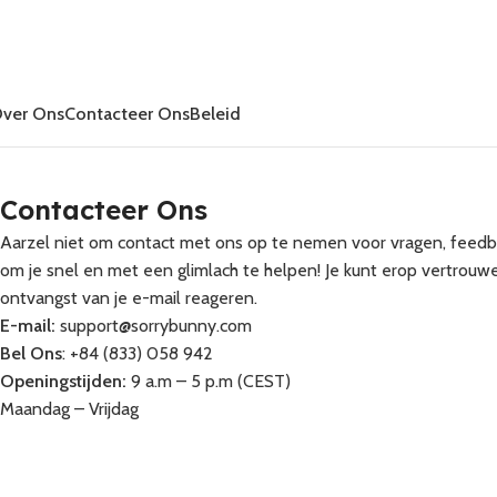
ver Ons
Contacteer Ons
Beleid
Contacteer Ons
Aarzel niet om contact met ons op te nemen voor vragen, feedba
om je snel en met een glimlach te helpen! Je kunt erop vertrouw
ontvangst van je e-mail reageren.
E-mail:
support@sorrybunny.com
Bel Ons
: +84 (833) 058 942
Openingstijden:
9 a.m – 5 p.m (CEST)
Maandag – Vrijdag